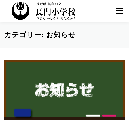
コ
ン
メニュー
テ
ン
ツ
へ
HOME
学校紹介
お知らせ
カテゴリー:
お知らせ
ス
キ
ッ
プ